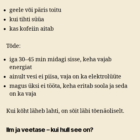
geele või päris toitu
kui tihti süüa
kas kofeiin aitab
Tõde:
iga 30–45 min midagi sisse, keha vajab
energiat
ainult vesi ei piisa, vaja on ka elektrolüüte
magus üksi ei tööta, keha eritab soola ja seda
on ka vaja
Kui kõht läheb lahti, on sõit läbi tõenäoliselt.
Ilm ja veetase – kui hull see on?