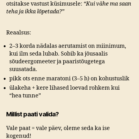
otsitakse vastust küsimusele:
“Kui vähe ma saan
teha ja ikka lõpetada?”
Reaalsus:
2–3 korda nädalas aerutamist on miinimum,
kui ilm seda lubab. Sobib ka jõusaalis
sõudeergomeeter ja paaristõugetega
suusatada.
pikk ots enne maratoni (3–5 h) on kohustuslik
ülakeha + kere lihased loevad rohkem kui
“hea tunne”
Millist paati valida?
Vale paat = vale päev, oleme seda ka ise
kogenud!