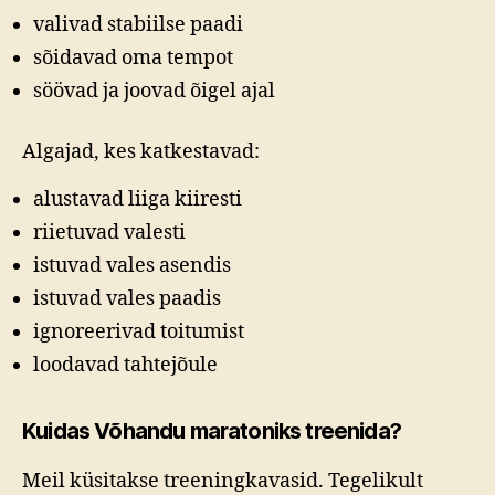
valivad stabiilse paadi
sõidavad oma tempot
söövad ja joovad õigel ajal
Algajad, kes katkestavad:
alustavad liiga kiiresti
riietuvad valesti
istuvad vales asendis
istuvad vales paadis
ignoreerivad toitumist
loodavad tahtejõule
Kuidas Võhandu maratoniks treenida?
Meil küsitakse treeningkavasid. Tegelikult