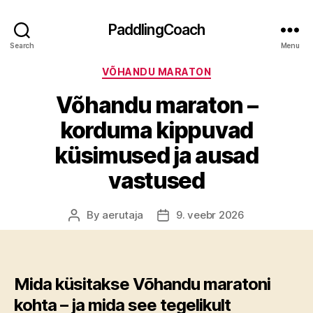
PaddlingCoach
Search
Menu
Categories
VÕHANDU MARATON
Võhandu maraton –
korduma kippuvad
küsimused ja ausad
vastused
By
aerutaja
9. veebr 2026
Post
Post
author
date
Mida küsitakse Võhandu maratoni
kohta – ja mida see tegelikult