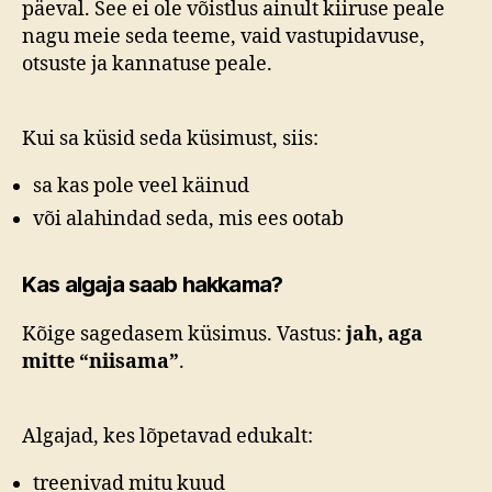
päeval. See ei ole võistlus ainult kiiruse peale
nagu meie seda teeme, vaid vastupidavuse,
otsuste ja kannatuse peale.
Kui sa küsid seda küsimust, siis:
sa kas pole veel käinud
või alahindad seda, mis ees ootab
Kas algaja saab hakkama?
Kõige sagedasem küsimus. Vastus:
jah, aga
mitte “niisama”
.
Algajad, kes lõpetavad edukalt:
treenivad mitu kuud