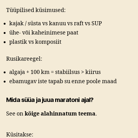
Tüüpilised küsimused:
kajak / süsta vs kanuu vs raft vs SUP
ühe- või kaheinimese paat
plastik vs komposiit
Rusikareegel:
algaja + 100 km = stabiilsus > kiirus
ebamugav iste tapab su enne poole maad
Mida süüa ja juua maratoni ajal?
See on
kõige alahinnatum teema
.
Küsitakse: