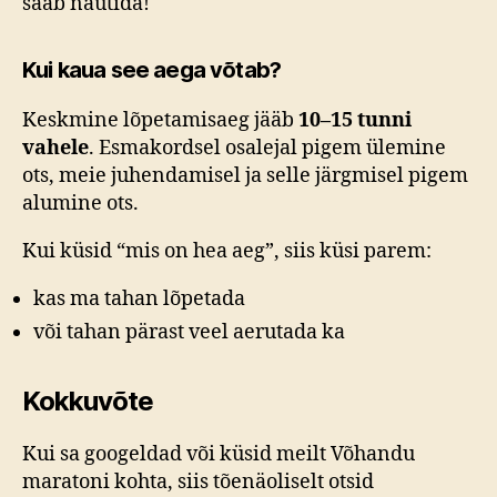
saab nautida!
Kui kaua see aega võtab?
Keskmine lõpetamisaeg jääb
10–15 tunni
vahele
. Esmakordsel osalejal pigem ülemine
ots, meie juhendamisel ja selle järgmisel pigem
alumine ots.
Kui küsid “mis on hea aeg”, siis küsi parem:
kas ma tahan lõpetada
või tahan pärast veel aerutada ka
Kokkuvõte
Kui sa googeldad või küsid meilt Võhandu
maratoni kohta, siis tõenäoliselt otsid