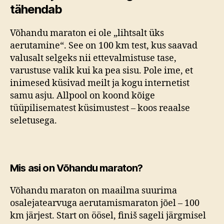
tähendab
Võhandu maraton ei ole „lihtsalt üks
aerutamine“. See on 100 km test, kus saavad
valusalt selgeks nii ettevalmistuse tase,
varustuse valik kui ka pea sisu. Pole ime, et
inimesed küsivad meilt ja kogu internetist
samu asju. Allpool on koond kõige
tüüpilisematest küsimustest – koos reaalse
seletusega.
Mis asi on Võhandu maraton?
Võhandu maraton on maailma suurima
osalejatearvuga aerutamismaraton jõel – 100
km järjest. Start on öösel, finiš sageli järgmisel