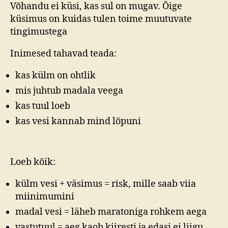
Võhandu ei küsi, kas sul on mugav. Õige
küsimus on kuidas tulen toime muutuvate
tingimustega
Inimesed tahavad teada:
kas külm on ohtlik
mis juhtub madala veega
kas tuul loeb
kas vesi kannab mind lõpuni
Loeb kõik:
külm vesi + väsimus = risk, mille saab viia
miinimumini
madal vesi = läheb maratoniga rohkem aega
vastutuul = aeg kaob kiiresti ja edasi ei liigu