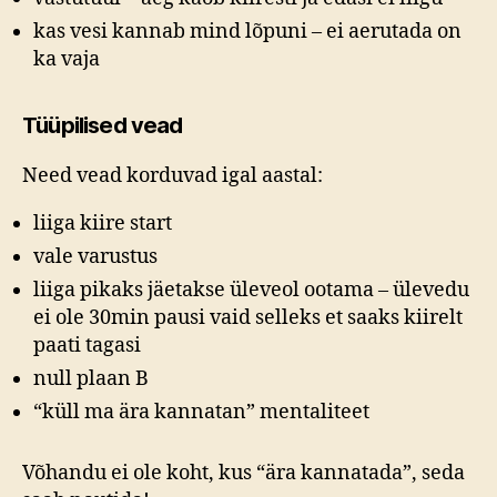
kas vesi kannab mind lõpuni – ei aerutada on
ka vaja
Tüüpilised vead
Need vead korduvad igal aastal:
liiga kiire start
vale varustus
liiga pikaks jäetakse üleveol ootama – ülevedu
ei ole 30min pausi vaid selleks et saaks kiirelt
paati tagasi
null plaan B
“küll ma ära kannatan” mentaliteet
Võhandu ei ole koht, kus “ära kannatada”, seda