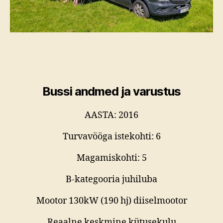
Bussi andmed ja varustus
AASTA: 2016
Turvavööga istekohti: 6
Magamiskohti: 5
B-kategooria juhiluba
Mootor 130kW (190 hj) diiselmootor
Reaalne keskmine kütusekulu