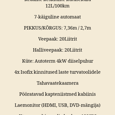
12L/100km
7-käiguline automaat
PIKKUS/KÕRGUS: 7,36m / 2,7m
Veepaak: 20Liitrit
Halliveepaak: 20Liitrit
Küte: Autoterm 4kW diiselpuhur
4x Isofix kinnitused laste turvatoolidele
Tahavaatekaamera
Pööratavad kapteniistmed kabiinis
Laemonitor (HDMI, USB, DVD-mängija)