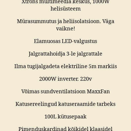
Xtrons multimeedia keskus, 1000W
helisüsteem
Mürasummutus ja heliisolatsioon. Väga
vaikne!
Elamuosas LED-valgustus
Jalgrattahoidja 3-le jalgrattale
Ilma tugijalgadeta elektriline 5m markiis
2000W inverter. 220v
Võimas sundventilatsioon MaxxFan
Katusereelingud katuseraamide tarbeks
100L kütusepaak
Pimenduskardinad kõikidel klaasidel